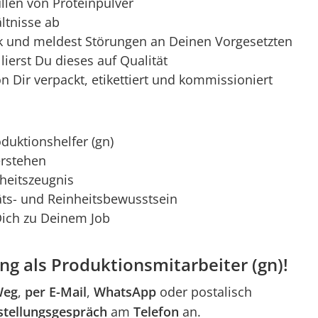
üllen von Proteinpulver
ältnisse ab
ick und meldest Störungen an Deinen Vorgesetzten
lierst Du dieses auf Qualität
n Dir verpackt, etikettiert und kommissioniert
duktionshelfer (gn)
erstehen
dheitszeugnis
äts- und Reinheitsbewusstsein
 Dich zu Deinem Job
g als Produktionsmitarbeiter (gn)!
Weg
,
per E-Mail
,
WhatsApp
oder postalisch
stellungsgespräch
am
Telefon
an.