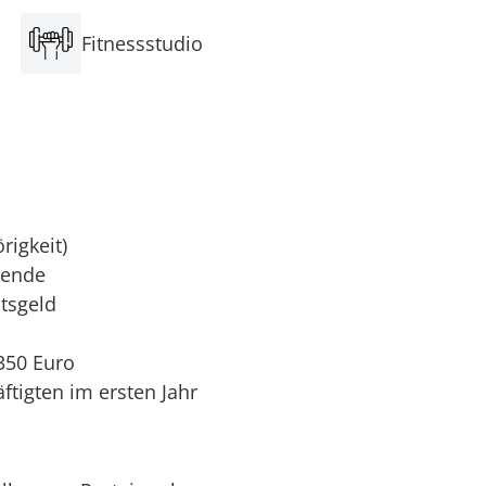
Fitnessstudio
rigkeit)
sende
tsgeld
350 Euro
tigten im ersten Jahr