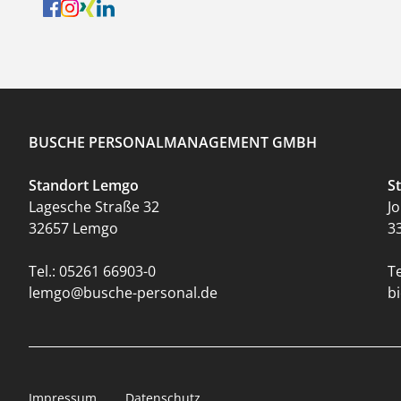
BUSCHE PERSONALMANAGEMENT GMBH
Standort Lemgo
S
Lagesche Straße 32
J
32657 Lemgo
3
Tel.:
05261 66903-0
Te
lemgo@busche-personal.de
b
Impressum
Datenschutz