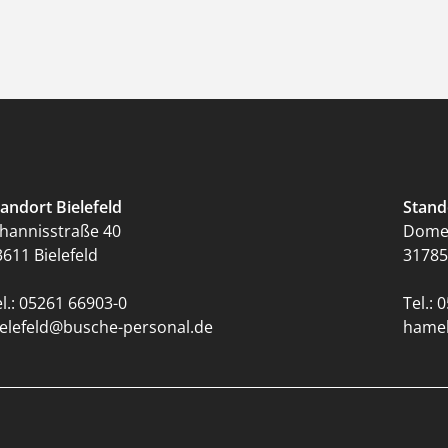
tandort Bielefeld
Stand
ohannisstraße 40
Domei
3611 Bielefeld
31785
l.:
05261 66903-0
Tel.:
0
ielefeld@busche-personal.de
hamel