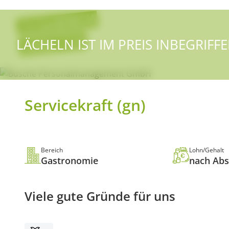
Direkt
zum
Inhalt
LÄCHELN IST IM PREIS INBEGRIFF
Servicekraft (gn)
Bereich
Lohn/Gehalt
Gastronomie
nach Ab
Viele gute Gründe für uns