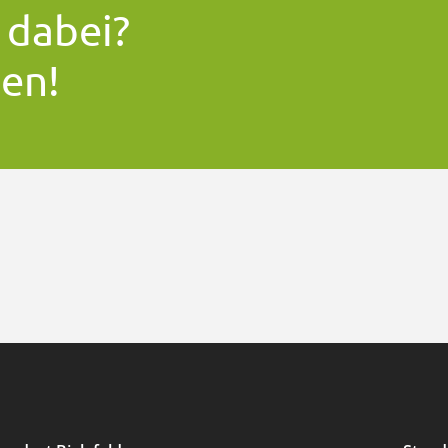
 dabei?
hen!