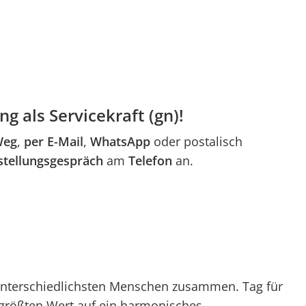
 als Servicekraft (gn)!
Weg
,
per E-Mail
,
WhatsApp
oder postalisch
stellungsgespräch
am
Telefon
an.
n unterschiedlichsten Menschen zusammen. Tag für
größten Wert auf ein harmonisches,